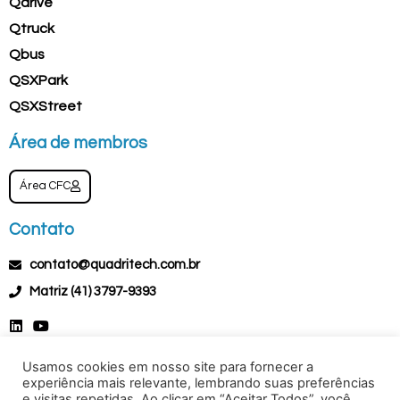
Qdrive
Qtruck
Qbus
QSXPark
QSXStreet
Área de membros
Área CFC
Contato
contato@quadritech.com.br
Matriz (41) 3797-9393
Usamos cookies em nosso site para fornecer a
experiência mais relevante, lembrando suas preferências
e visitas repetidas. Ao clicar em “Aceitar Todos”, você