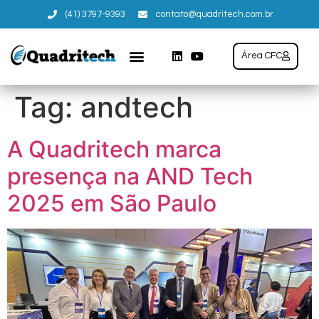
(41) 3797-9393
contato@quadritech.com.br
Área CFC
Tag:
andtech
A Quadritech marca
presença na AND Tech
2025 em São Paulo