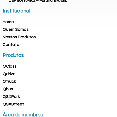
CEP 80410-902 – Paraná, BRASIL
Institucional
Home
Quem Somos
Nossos Produtos
Contato
Produtos
QClass
Qdrive
Qtruck
Qbus
QSXPark
QSXStreet
Área de membros