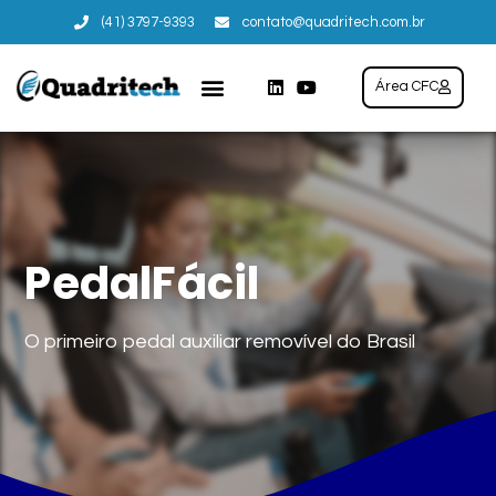
(41) 3797-9393
contato@quadritech.com.br
Área CFC
PedalFácil
O primeiro pedal auxiliar removível do Brasil