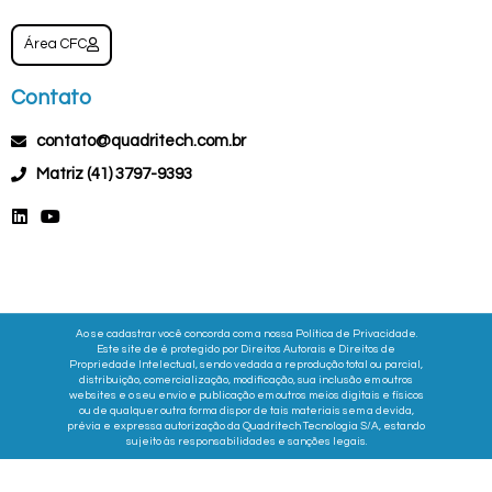
Área CFC
Contato
contato@quadritech.com.br
Matriz (41) 3797-9393
Ao se cadastrar você concorda com a nossa Política de Privacidade.
Este site de é protegido por
Direitos Autorais
e
Direitos de
Propriedade Intelectual,
sendo vedada a reprodução total ou parcial,
distribuição, comercialização, modificação, sua inclusão em outros
websites e o seu envio e publicação em outros meios digitais e físicos
ou de qualquer outra forma dispor de tais materiais sem a devida,
prévia e expressa autorização da Quadritech Tecnologia S/A, estando
sujeito às responsabilidades e sanções legais.